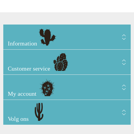
Information
Customer service
My account
Volg ons