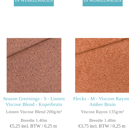
Season Greenings - S - Linnen
Flecks - M - Viscose Rayon
Viscose Blend - Koperbruin
Amber Bruin
Linnen Viscose Blend 200g/m²
Viscose Rayon 135g/m²
Breedte 1.40m
Breedte 1.40m
€5,25 incl. BTW / 0,25 m
€3,75 incl. BTW / 0,25 m