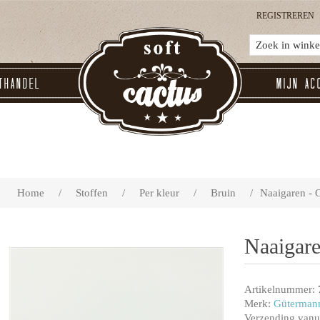
REGISTREREN
thandel
Mijn ac
Home
/
Stoffen
/
Per kleur
/
Bruin
/
Naaigaren - 
Naaigar
Artikelnummer:
Merk:
Güterman
Verzending vanui