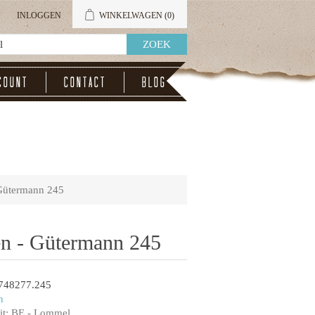
INLOGGEN
WINKELWAGEN
(0)
count
Contact
Blog
Gütermann 245
en - Gütermann 245
748277.245
n
t:
BE - Lommel